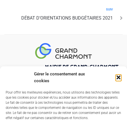
SUIV
DÉBAT D’ORIENTATIONS BUDGÉTAIRES 2021
Mairie de Grand-Charmont
21 rue Pierre Curie
Gérer le consentement aux
25200 GRAND-CHARMONT
cookies
03 81 32 02 47
Pour offrir les meilleures expériences, nous utilisons des technologies telles
que les cookies pour stocker et/ou accéder aux informations des appareils.
Nous contacter
Le fait de consentir à ces technologies nous permettra de traiter des
données telles que le comportement de navigation ou les ID uniques sur ce
Horaires d'ouverture
site. Le fait de ne pas consentir ou de retirer son consentement peut avoir un
Du lundi au vendredi
effet négatif sur certaines caractéristiques et fonctions.
de 8h45 à 12h00 et de 13h30 à 17h30