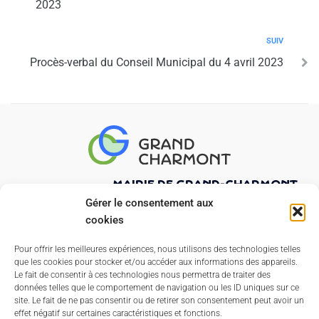
2023
SUIV
Procès-verbal du Conseil Municipal du 4 avril 2023
Mairie de Grand-Charmont
21 rue Pierre Curie
Gérer le consentement aux
25200 GRAND-CHARMONT
cookies
03 81 32 02 47
Pour offrir les meilleures expériences, nous utilisons des technologies telles
que les cookies pour stocker et/ou accéder aux informations des appareils.
Nous contacter
Le fait de consentir à ces technologies nous permettra de traiter des
données telles que le comportement de navigation ou les ID uniques sur ce
Horaires d'ouverture
site. Le fait de ne pas consentir ou de retirer son consentement peut avoir un
Du lundi au vendredi
effet négatif sur certaines caractéristiques et fonctions.