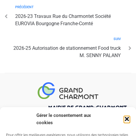
PRÉCÉDENT
2026-23 Travaux Rue du Charmontet Société
EUROVIA Bourgogne Franche-Comté
SUIV
2026-25 Autorisation de stationnement Food truck
M. SENNY PALANY
Mairie de Grand-Charmont
21 rue Pierre Curie
Gérer le consentement aux
25200 GRAND-CHARMONT
cookies
03 81 32 02 47
Pour offrir les meilleures expériences, nous utilisons des technologies telles