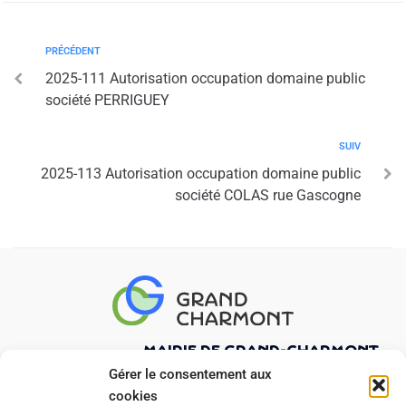
PRÉCÉDENT
2025-111 Autorisation occupation domaine public
société PERRIGUEY
SUIV
2025-113 Autorisation occupation domaine public
société COLAS rue Gascogne
Mairie de Grand-Charmont
21 rue Pierre Curie
Gérer le consentement aux
25200 GRAND-CHARMONT
cookies