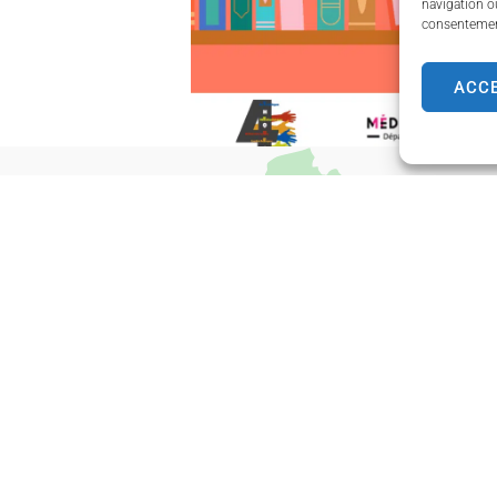
navigation ou
consentement
ACC
e Grand-Charmont
Horaires d'o
re Curie
Du lundi au vendr
AND-CHARMONT
de 8h45 à 12h00 