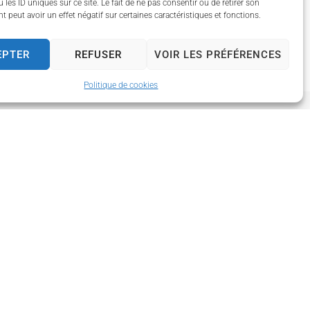
 les ID uniques sur ce site. Le fait de ne pas consentir ou de retirer son
 peut avoir un effet négatif sur certaines caractéristiques et fonctions.
EPTER
REFUSER
VOIR LES PRÉFÉRENCES
Politique de cookies
uverture
edi
et de 13h30 à 17h30